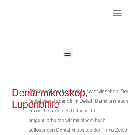
Piezosurgery® – Ultraschallgestützte Knochenchirurgie
Dentalmikroskop,
Wir können nur behandeln, was wir sehen. Der
Teufel steckt aber oft im Detail. Damit uns auch
Lupenbrille
ein noch so kleines Detail nicht
entgeht, arbeiten wir mit einem hoch
auflösenden Dentalmikroskop der Firma Zeiss